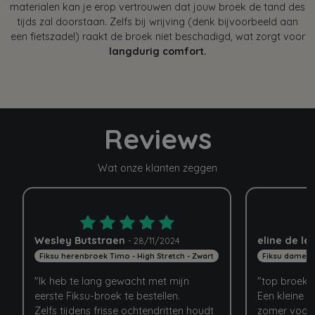
materialen kan je erop vertrouwen dat jouw broek de tand des
tijds zal doorstaan. Zelfs bij wrijving (denk bijvoorbeeld aan
een fietszadel) raakt de broek niet beschadigd, wat zorgt voor
langdurig comfort.
Reviews
Wat onze klanten zeggen
Wesley Butstraen
eline de le
-
28/11/2024
Fiksu herenbroek Timo - High Stretch - Zwart
Fiksu damesbr
"Ik heb te lang gewacht met mijn
"top broek.
eerste Fiksu-broek te bestellen.
Een kleine h
Zelfs tijdens frisse ochtendritten houdt
zomer voor 