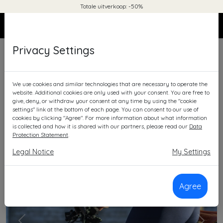
Totale uitverkoop: -50%
0
Privacy Settings
Shop
Dames
Model: Elina
We use cookies and similar technologies that are necessary to operate the
website. Additional cookies are only used with your consent. You are free to
give, deny, or withdraw your consent at any time by using the "cookie
settings" link at the bottom of each page. You can consent to our use of
cookies by clicking "Agree". For more information about what information
is collected and how it is shared with our partners, please read our
Data
Protection Statement
.
Legal Notice
My Settings
Agree